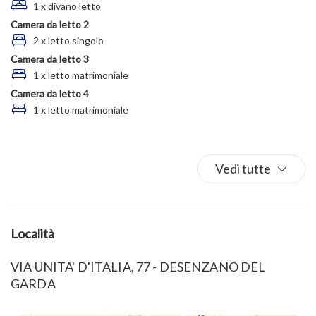
1 x divano letto
Famiglia
Camera da letto 2
Ferro da stiro
2 x letto singolo
Fornelli
Camera da letto 3
Frigorifero
1 x letto matrimoniale
Gazebo coperto
Camera da letto 4
Griglia all'aperto
1 x letto matrimoniale
Lava piatti
Lavastoviglie
Vedi tutte
Lavatrice
Letti matrimoniali
Letto matrimoniale
Macchina caffè/te
Località
Occorrente essenziale
VIA UNITA' D'ITALIA, 77 - DESENZANO DEL
Parcheggio
GARDA
Parcheggio gratuito
Patio scoperto