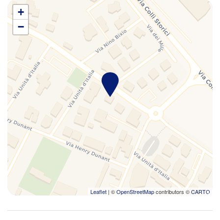
Phon
+
Pulizia della casa inclusa
−
Riscaldamento / Condizionatore autonomo
Sala da pranzo privata
Terrazza abitabile
Toaster
TV
TV alta definizione >32 pollici
TV satellitare
Utensili
Veranda all'aperto
Zona pranzo all'aperto
Leaflet
| ©
OpenStreetMap
contributors ©
CARTO