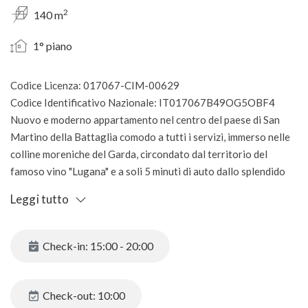
2
140 m
1° piano
Codice Licenza: 017067-CIM-00629
Codice Identificativo Nazionale: IT017067B49OG5OBF4
Nuovo e moderno appartamento nel centro del paese di San
Martino della Battaglia comodo a tutti i servizi, immerso nelle
colline moreniche del Garda, circondato dal territorio del
famoso vino "Lugana" e a soli 5 minuti di auto dallo splendido
lago di Garda.
Leggi tutto
L’abitazione è stata completamente ristrutturata a nuovo nel
2026. L’appartamento, che può ospitare al massimo 10 persone
più un eventuale bambino, è composto da un soggiorno e
Check-in: 15:00 - 20:00
cucina, 4 camere matrimoniali di cui una con possibilità di 2 letti
singoli e 3 bagni con ampie docce. Anche in soggiorno è
presente un comdo divano-letto matrimoniale.
Check-out: 10:00