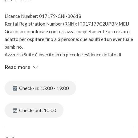
Licence Number: 017179-CNI-00618
Rental Registration Number (RNN): IT017179C2UPBMMEIJ
Grazioso monolocale con terrazza completamente attrezzato
adatto per ospitare fino a 3 persone: due adulti ed un eventuale
bambino.
Azzzurra Suite è inserito in un piccolo residence dotato di
piscina condominale, a due passi dal porto di Sirmione 2. Anche
Read more
la famosa spiagga Brema è raggiungibile a piedi in 5 minuti, e
proprio di fronte all'ingresso del residence c'è la fermata del
bus-navetta per il centro storico di Sirmione.
Check-in: 15:00 - 19:00
Tra le dotazioni troverete: aria condizionata, internet WiFI,
bagno con doccia 150 x 80, lavatrice, letto matrimoniale e un
divano letto, cucina con piano cottura a induzione (4 fuochi),
Check-out: 10:00
forno tradizionale e microonde, Smart TV 40", macchina per
caffé a capsule e macchina per caffé americano, bollitore e
toaster.