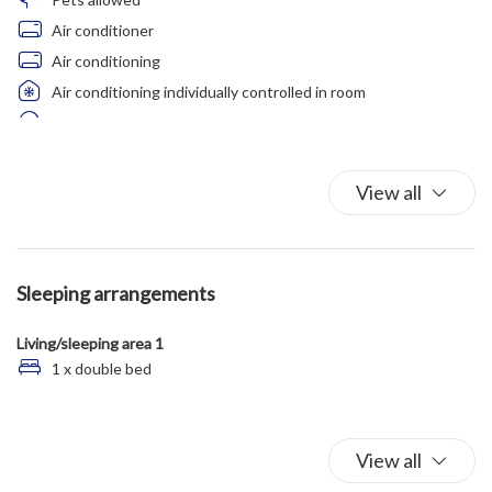
Air conditioner
Air conditioning
Air conditioning individually controlled in room
Balcony/Terrace
Bed Linen
Car Not Necessary
View all
Car Park
Coffee/Tea maker
Double beds
Sleeping arrangements
External Smoking Area
Fire Extinguisher
Living/sleeping area 1
First Aid Kit
1 x double bed
Free Parking
Habitable terrace
Hairdryer
View all
King bed