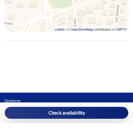
Leaflet
| ©
OpenStreetMap
contributors ©
CARTO
Sirmione
sirmione@vivereilgarda.net
Check availability
3396341092
Powered by