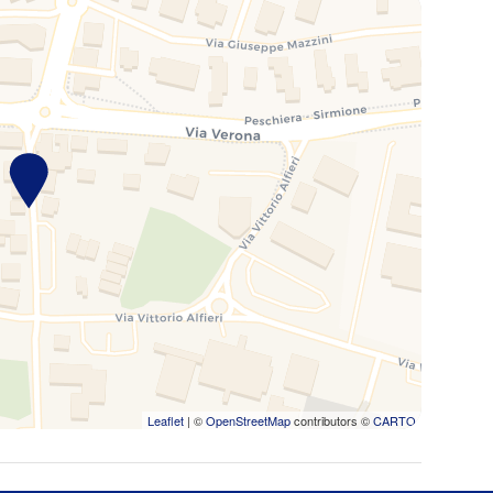
Leaflet
| ©
OpenStreetMap
contributors ©
CARTO