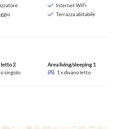
izzatore
Internet WiFi
ggio
Terrazza abitabile
letto 2
Area living/sleeping 1
to singolo
1 x divano letto