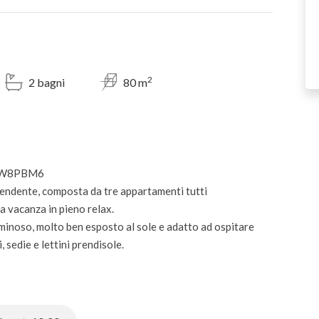
2
2 bagni
80 m
2QKW8PBM6
pendente, composta da tre appartamenti tutti
a vacanza in pieno relax.
luminoso, molto ben esposto al sole e adatto ad ospitare
 sedie e lettini prendisole.
igorifero e freezer. Il soggiorno ha una zona pranzo ampia,
schermo piatto. Si trovano inoltre una camera
rati con doccia. Completano il tutto l'impianto di aria
o all'interno della corte.