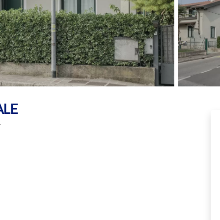
ALE
E