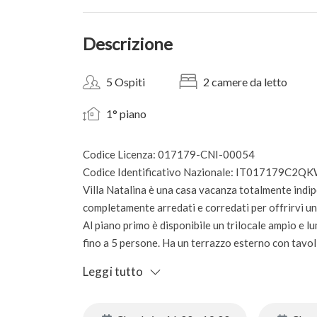
Descrizione
5 Ospiti
2 camere da letto
1° piano
Codice Licenza: 017179-CNI-00054
Codice Identificativo Nazionale: IT017179C
Villa Natalina è una casa vacanza totalmente indi
completamente arredati e corredati per offrirvi un
Al piano primo è disponibile un trilocale ampio e 
fino a 5 persone. Ha un terrazzo esterno con tavoli,
La cucina è attrezzata con piano cottura, forno, fr
Leggi tutto
con travi a vista eleganti e zona divano con TV a 
matrimoniale, una camera singola e due bagni finest
condizionata, internet wifi e un posto auto esclusiv