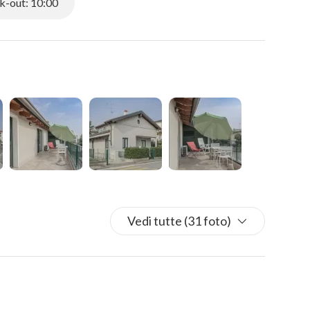
-out: 10:00
 centralissima nella zona di Colombare di Sirmione, da
i, i negozi, le Terme Virgilio a soli 100 metri e il lago
Vedi tutte (31 foto)