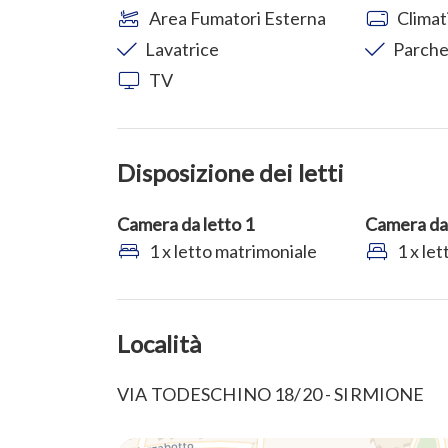
Area Fumatori Esterna
Climat
Lavatrice
Parche
TV
Disposizione dei letti
Camera da letto 1
Camera da 
1 x letto matrimoniale
1 x let
Località
VIA TODESCHINO 18/20 - SIRMIONE