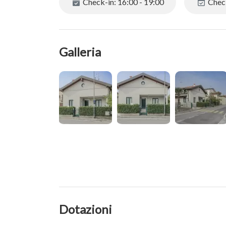
Check-in: 16:00 - 19:00
Check
L'appartamento è situato in posizione strategica e
dove è possibile raggiungere tutti i principali serviz
anch'esso raggiungibile a piedi in 5 minuti.
Galleria
N° Licenza C.I.R. 017179-CNI-00054
Dotazioni