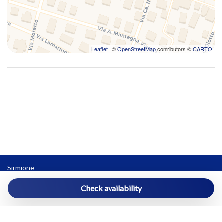
Leaflet
| ©
OpenStreetMap
contributors ©
CARTO
Sirmione
sirmione@vivereilgarda.net
Check availability
3396341092
Powered by