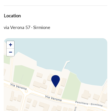
Sofa bed
Swimming pool
Location
Toaster
Wheelchair Inaccessible
via Verona 57 - Sirmione
+
−