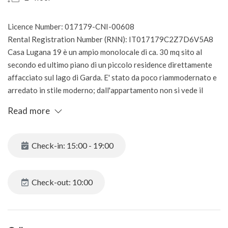
Licence Number: 017179-CNI-00608
Rental Registration Number (RNN): IT017179C2Z7D6V5A8
Casa Lugana 19 è un ampio monolocale di ca. 30 mq sito al
secondo ed ultimo piano di un piccolo residence direttamente
affacciato sul lago di Garda. E' stato da poco riammodernato e
arredato in stile moderno; dall'appartamento non si vede il
lago, è esposto ad est, ma avere un giardino e una piscina
Read more
fronte lago con piccola spiaggia e molo in pietre è una
caratteristica davvero eccezionale del residence di cui fa parte.
Check-in: 15:00 - 19:00
E' composto da:
- Cucina attrezzata, microonde, frigorifero, macchina da caffè,
moka, bollitore, tostapane;
Check-out: 10:00
- Confortevole divano letto matrimoniale, armadio e
cassettiera;
- bagno moderno con ampia doccia di 2 metri di larghezza.