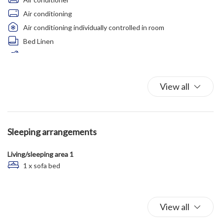
negozi, ai ristoranti, alle cantine vitivinicole, agriturismi e a
Air conditioning
molte altre attrazioni.
Air conditioning individually controlled in room
Bed Linen
Car Not Necessary
Car Park
Facing the lake
View all
Fire Extinguisher
First Aid Kit
Free Parking
Sleeping arrangements
Iron
Lake Front
Living/sleeping area 1
Mini-refrigerator
1 x sofa bed
Non-smoking
Parking
Plates and bowls
View all
Shared Pool