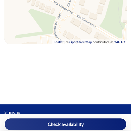
Leaflet
| ©
OpenStreetMap
contributors ©
CARTO
Sirmione
sirmione@vivereilgarda.net
Check availability
3396341092