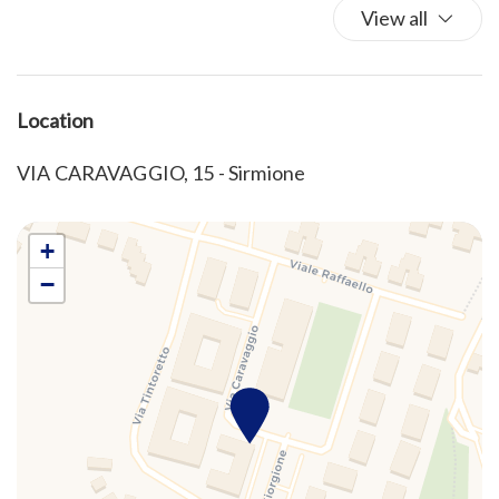
King bed
View all
Kitchen
Kitchen Oven
Kitchen Stove
Location
Living Room
VIA CARAVAGGIO, 15 - Sirmione
Parking
Refrigerator
Self-controlled heating/cooling system
+
Shower
−
Sofa
Toaster
TV
TV
Washer