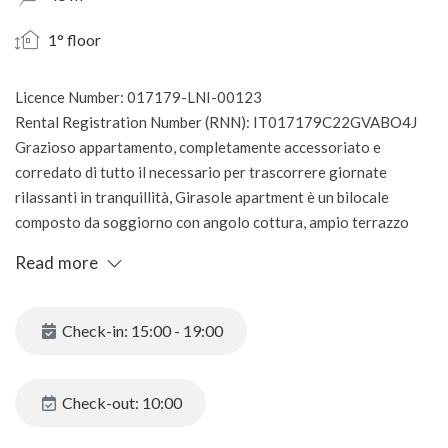
1° floor
Licence Number: 017179-LNI-00123
Rental Registration Number (RNN): IT017179C22GVABO4J
Grazioso appartamento, completamente accessoriato e
corredato di tutto il necessario per trascorrere giornate
rilassanti in tranquillità, Girasole apartment è un bilocale
composto da soggiorno con angolo cottura, ampio terrazzo
abitabile molto ben esposto al sole del mattino, bagno
Read more
finestrato con doccia e lavatrice e ampia camera matrimoniale
anch'essa con affaccio sul terrazzo.
A vostra disposizione aria condizionata, lavastoviglie,
Check-in: 15:00 - 19:00
lavatrice, frigo con freezer, macchina per caffé a cialde e
tradizionale, tostapane, bollitore, forno a microonde... E'
dotato inoltre di un garage privato.
Check-out: 10:00
Questa soluzione si trova in località Lugana, a 4/5 minuti a
piedi dal lungolago e dalla via principale con negoazi, locali