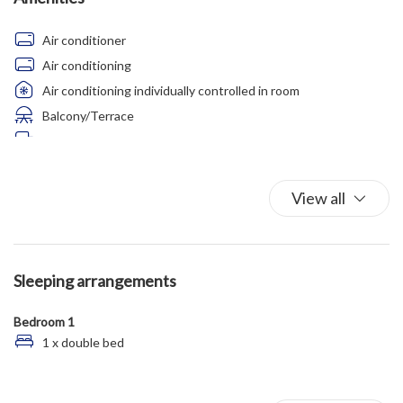
Air conditioner
Air conditioning
Air conditioning individually controlled in room
Balcony/Terrace
Bed Linen
Car Recommended
Coffee/Tea maker
View all
Fire Extinguisher
First Aid Kit
Free Parking
Sleeping arrangements
Full kitchen
Garage
Bedroom 1
Habitable terrace
1 x double bed
Hairdryer
Hot Water