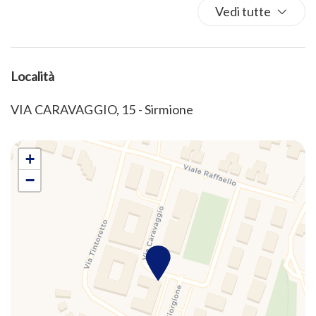
Vedi tutte
Frigorifero
Kit di pronto soccorso
Lavatrice
Letto matrimoniale
Località
Macchina caffè/te
VIA CARAVAGGIO, 15 - Sirmione
Parcheggio
Parcheggio gratuito
Phon
+
Riscaldamento / Condizionatore autonomo
−
Soggiorno
Terrazza abitabile
Toaster
TV
TV