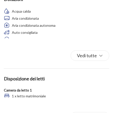
Acqua calda
Aria condizionata
Aria condizionata autonoma
Auto consigliata
Balcone/Terrazza
Biancheria da letto
Box auto
Vedi tutte
Climatizzatore
Cucina
Cucina completa
Disposizione dei letti
Divano
Doccia
Camera da letto 1
Estintore
1 x letto matrimoniale
Fornelli
Forno