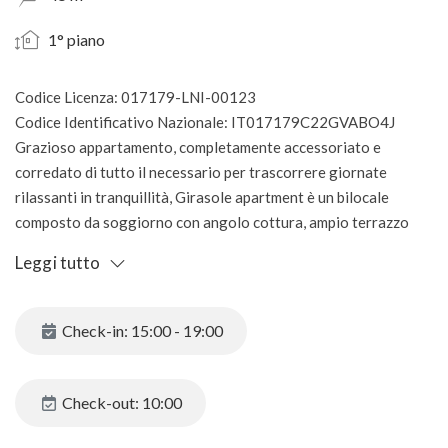
1° piano
Codice Licenza: 017179-LNI-00123
Codice Identificativo Nazionale: IT017179C22GVABO4J
Grazioso appartamento, completamente accessoriato e
corredato di tutto il necessario per trascorrere giornate
rilassanti in tranquillità, Girasole apartment è un bilocale
composto da soggiorno con angolo cottura, ampio terrazzo
abitabile molto ben esposto al sole del mattino, bagno
Leggi tutto
finestrato con doccia e lavatrice e ampia camera matrimoniale
anch'essa con affaccio sul terrazzo.
A vostra disposizione aria condizionata, lavastoviglie,
Check-in: 15:00 - 19:00
lavatrice, frigo con freezer, macchina per caffé a cialde e
tradizionale, tostapane, bollitore, forno a microonde... E'
dotato inoltre di un garage privato.
Check-out: 10:00
Questa soluzione si trova in località Lugana, a 4/5 minuti a
piedi dal lungolago e dalla via principale con negoazi, locali