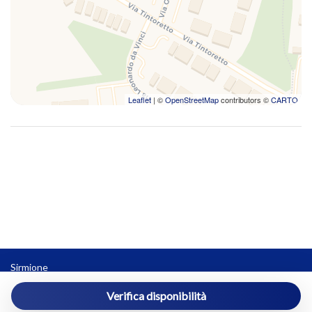
Leaflet
| ©
OpenStreetMap
contributors ©
CARTO
Sirmione
sirmione@vivereilgarda.net
Verifica disponibilità
3396341092